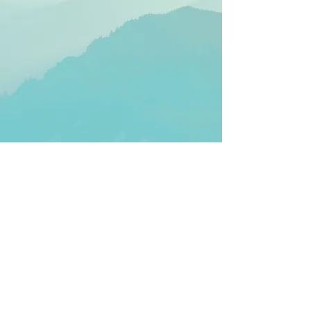
Praça Assis Chateaubriand, 358 - Ibes, Vila
Velha - ES,
29108-630
| Tel:
(27) 99888-
3445
© 2025 por Mídia Clube de Líderes