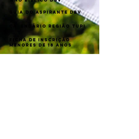
aNO BÍBLICO DBV
GUIA DO ASPIRANTE DBV
calendário região tupi
Ficha de inscrição
menores de 18 anos
Ficha de inscrição
maiores de 18 anos
OLIMPÍADA BÍBLICA DOS
DESBRAVADORES