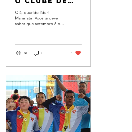
o Clube de
desbravador
Olá, querido líder!
Maranata! Você já deve
saber que setembro é o
mês amarelinho em que
nos atentamos à
prevenção ao suicídio; em
outubro...
81
0
1