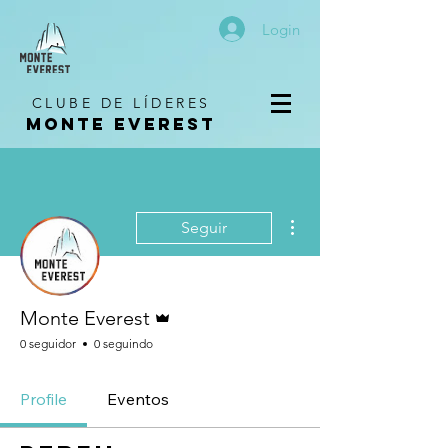
Login
CLUBE DE LÍDERES
MONTE EVEREST
Mais ações
Seguir
Administrador
Monte Everest
0 seguidor
0 seguindo
Profile
Eventos