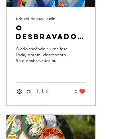
4 de abr. de 2024
∙
3
min
O
Desbravador
e a
A adolescência é uma fase
Adolescência
linda, porém, desafiadora.
Se o desbravador ou
desbravadora não possui
uma rede de apoio
consistente e/ou uma base
173
0
2